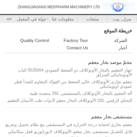
ZHANGJIAGANG MEDPHARM MACHINERY LTD.
منزل، بيت
منتجات
معلومات عنا
جولة في المعمل
>>
خريطة الموقع
الشركة
Factory Tour
Quality Control
أخبار
Contact Us
محمّ موصد بخار معقم
جهاز التعقيم بالبخار الأوتوكلاف ذو الضغط العمودي SUS304 الباب
الأوتوماتيكي المنزلق
معقم بخاري الأوتوكلاف عالي الضغط من الفولاذ المقاوم للصدأ فطر
عمودي أوتوماتيكي
آلة التعقيم بالبخار الأوتوكلاف بالمستشفى 35L منضدة طبية
التحكم الرقمي 22L الأوتوكلاف البخار معقم لأدوات طب الأسنان التعقيم
مستشفى بخار معقم
معقم بخاري لحماية درجة الحرارة في المستشفى مع نظام تحميل وتفريغ
قابل للتعديل مستشفى بخار معقم الأوتوكلاف لابوراتوريو قفل ميكانيكي