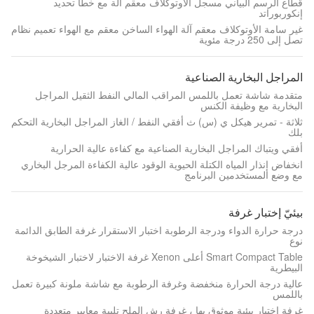
قطاع الرسم البياني مسجل الأوتوكلاف معقم آلة مع خطأ تحديد
إنكوربوراتد
غير سامة الأوتوكلاف معقم آلة الهواء الساخن معقم مع الهواء تعميم نظام
تصل إلى 250 درجة مئوية
المراجل البخارية الصناعية
متقدمة شاشة تعمل باللمس المراقب المالي النفط الثقيل المراجل
البخارية مع وظيفة الكنس
ثلاثة - تمرير هيكل ي (س) ث أفقي النفط / الغاز المراجل البخارية التحكم
بلك
أفقي ويتباك المراجل البخارية الصناعية مع كفاءة عالية الحرارية
انخفاض إنذار المياه الكتلة الحيوية الوقود عالية الكفاءة المرجل البخاري
مع وضع المستخدمين البرنامج
بيئيّ إختبار غرفة
درجة حرارة الدواء ودرجة الرطوبة اختبار الاستقرار غرفة الطابق الدائمة
نوع
Smart Compact Table أعلى Xenon غرفة الاختبار لاختبار الشيخوخة
البيطرية
عالية درجة الحرارة منخفضة وغرفة الرطوبة مع شاشة ملونة كبيرة تعمل
باللمس
غرفة اختبار بيئية موثوق بها ، غرفة رش الملح تلبية معايير متعددة