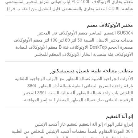
معقم بخاري الأوتوكلاف PLC 100L لباب هوائي منزلق لمختبر المستشفى
شاشة LCD 8L معقم بخاري بالمستشفى قابل للتعديل من الفئة ب فراغ
مختبر الأوتوكلاف معقم
SUS304 التعقيم المباشر معقم الأوتوكلاف في المختبر
معدات مختبر الأسنان الطبية 50 لتر 80 لتر 100 لتر معقم الأوتوكلاف
مصغرة الحجم DeskTop الأوتوكلاف فئة B معقم الأوتوكلاف للعيادة
الأوتوكلاف فئة منضدية البخار الأوتوكلاف المعقم للمختبر
متطلب معالجة طبية، غسيل، ديسينفيكتور
الأدوات الجراحية الطبية غسالة المطهر مع الأبواب الزجاجية التلقائية
غرفة واحدة السريع التلقائي الطبية غسالة أداة المطهر 360L
التلقائي باب واحد غسالة المطهر آلة عالية السعة 360L للمختبر
الرقمية التلقائي صك غسالة المطهر للمنظار لينة إسو الموافقة
إتو آلة التعقيم
إدراج فلتر الهواء إتو آلة التعقيم لتعقيم غاز أكسيد الإثيلين
304 الفولاذ المقاوم للصدأ معقمات أكسيد الإيثيلين للتخلص من الطبية