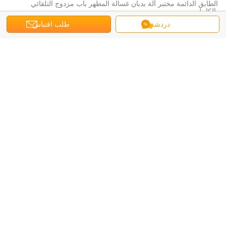
الطابق الدائمة مختبر آلة بدبان غسالة المطهر باب مزدوج التلقائي
بالكامل
دردشة
طلب اقتباس
مختبر الأوتوكلاف معقم
بيطري تعقيم مختبر الأوتوكلاف معقم مع بصريا و إنذار مسموع
إتو آلة التعقيم
التلقائي بالكامل مستشفى يو التعقيم الغاز إتو آلة التعقيم ل إيتو عملية
التعقيم 120L / 220L
درجة حرارة منخفضة البلازما معقم
درجة حرارة منخفضة البلازما معقم بيروكسيد الهيدروجين للمنتجات
الحساسة للحرارة
التعقيم الأوتوكلاف الطبية
عمودي الأوتوكلاف الطبي معقم مع مقياس ضغط مزدوج مقاييس وسلال
الأوتوكلاف الصيدلانية
السلامة البيولوجية الأوتوكلاف الدوائية مع استشعار درجة الحرارة الثانوية