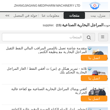
ZHANGJIAGANG MEDPHARM MACHINERY LTD.
منزل، بيت
منتجات
معلومات عنا
جولة في المعمل
>>
المراجل البخارية الصناعية
جودة
supplier.
(15)
متقدمة شاشة تعمل باللمس المراقب المالي النفط الثقيل
المراجل البخارية مع وظيفة الكنس
اتصل بنا
ثلاثة - تمرير هيكل ي (س) ث أفقي النفط / الغاز المراجل
البخارية التحكم بلك
اتصل بنا
أفقي ويتباك المراجل البخارية الصناعية مع كفاءة عالية
الحرارية
اتصل بنا
انخفاض إنذار المياه الكتلة الحيوية الوقود عالية الكفاءة