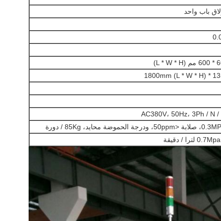
اق باب واحد
AC380V، 50Hz، 3Ph / N /