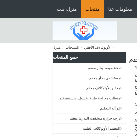
معلومات عنا
منتجات
منزل، بيت
اﻷوتوكﻻف الأفقي
المنتجات
منزل
جميع المنتجات
دم
:
محمّ موصد بخار معقم
ن
مستشفى بخار معقم
C
مختبر الأوتوكلاف معقم
M
متطلب معالجة طبية، غسيل، ديسينفيكتور
:
إتو آلة التعقيم
ض
درجة حرارة منخفضة البلازما معقم
ة
ّ
التعقيم الأوتوكلاف الطبية