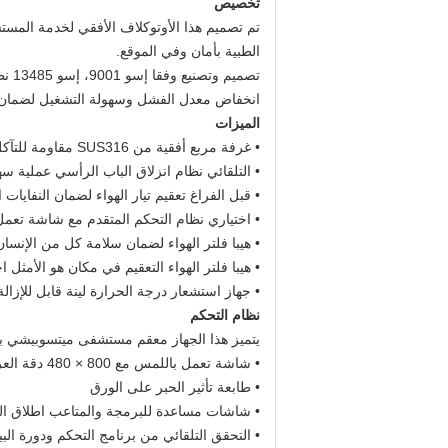
تخصيص
تم تصميم هذا الأوتوكلاف الأفقي لخدمة المستش
الطبية بأمان وفي الموقع.
تصمي
انخفاض معدل الفشل وسهولة التشغيل لضمان
الميزات
• غرفة مربع أفقية من SUS316 مقاومة للتآكل عالية لمعالجة النفايات الطبية بأمان.
• التلقائي نظام انزلاق الباب الرأسي عملية سه
• قبل الفراغ تعقيم تيار الهواء لضمان النفايات 
• اختياري نظام التحكم المتقدم مع شاشة تعم
• هيبا فلتر الهواء لضمان سلامة كل من الإنسان 
• هيبا فلتر الهواء التعقيم في مكان هو الأمثل اخ
• جهاز استشعار درجة الحرارة لينة قابل للإزالة
نظام التحكم
يتميز هذا الجهاز معقم مستشفى ميتسوبيشي 
• شاشة تعمل باللمس مع 800 × 480 دقة العرض
• طابعة تأثير الحبر على الورق
• شاشات مساعدة للبرمجة والمتاعب اطلاق الن
• التحقق التلقائي من برنامج التحكم ودورة الب