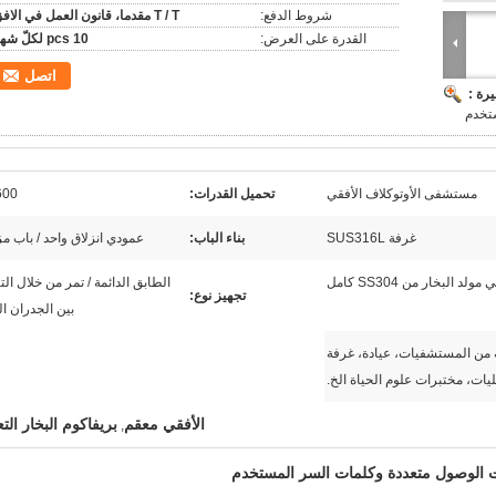
شروط الدفع:
T / T مقدما، قانون العمل في الافق
القدرة على العرض:
10 pcs لكلّ شهر
اتصل
رة :
تخدم
مستشفى الأوتوكلاف الأفقي
تحميل القدرات:
600 لت
غرفة SUS316L
بناء الباب:
عمودي انزلاق واحد / باب م
لد البخار من SS304 كامل
الطابق الدائمة / تمر من خلال الت
تجهيز نوع:
بين الجدران ا
ة من المستشفيات، عيادة، غرفة
ليات، مختبرات علوم الحياة الخ.
الأفقي معقم
بريفاكوم البخار الت
,
 الوصول متعددة وكلمات السر المستخدم