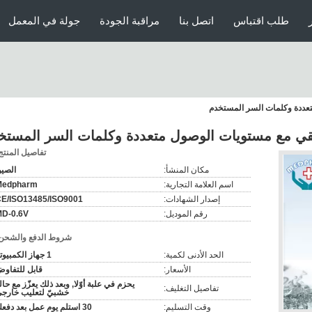
طلب اقتباس
اتصل بنا
مراقبة الجودة
جولة في المعمل
تعددة وكلمات السر المستخدم
قي مع مستويات الوصول متعددة وكلمات السر المستخ
تفاصيل المنتج
مكان المنشأ:
الصي
اسم العلامة التجارية:
Medpharm
إصدار الشهادات:
E/ISO13485/ISO9001
رقم الموديل:
D-0.6V
شروط الدفع والشحن
الحد الأدنى لكمية:
1 جهاز الكمبيوتر
الأسعار:
قابل للتفاو
يحزم في علبة أوّلا, وبعد ذلك يعزّز مع حال
تفاصيل التغليف:
خشبيّ لتعليب خارجي
وقت التسليم:
30 استلم يوم عمل بعد دفعك