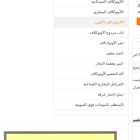
الأوتوكلاف الصيدلانية
الأوتوكلاف البيطري
اﻷوتوكﻻف الأفقي
باب مزدوج الأوتوكلاف
يمر اﻷوتوكﻻف
كسد معقم
ر
كبير معقمة البخار
زدوج
آلة التعقيم الأوتوكلاف
ثبيت
المراجل البخارية الصناعية
لعزل
بيئيّ إختبار غرفة
المنظف بالموجات فوق الصوتية
عقيم