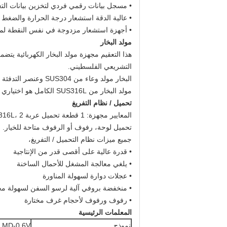
• مسجل بيانات رقمي فردي لتخزين بيانات التع
• عالية الدقة استشعار درجة الحرارة والضغط ا
• أجهزة استشعار مزدوجة في نفس النقطة لمراق
مولد البخار
هذا التعقيم مجهزة مولد البخار الكهربائية يتض
التشريعي الفلسطيني.
البخار مولد وعاء من SUS304 وعنصر التدفئة الكهربائية من SUS304 لضمان إمدادات البخار نظيفة.
مولد البخار من SUS316L الكامل هو اختياري لاختيار الخاص بك ترقية.
تحميل / نظام التفريغ
المعايير مجهزة: 1 قطعة تحميل عربة SUS316L، 2 أجزاء عربة من SUS304
تحميل لوحة، رفوف أو الرفوف متاحة للخيار.
جميع ميزات نظام التحميل / التفريغ،
• قدرة عالية على أقصى قدر من الإنتاجية
• يلغي معالجة المشغل للأحمال الساخنة
• عجلات دوارة لسهولة المناورة
• منخفضة بروفي آلية لرسو السفن لسهولة مح
• رفوف ورفوف لأحجام غرف مختارة
المعلمات الرئيسية
نموذج
MD-0.6V