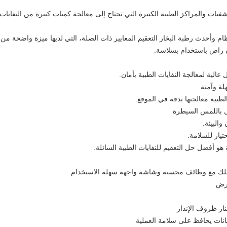
فيات والمراكز الطبية الكبيرة التي تحتاج إلى معالجة كميات كبيرة من النفايات
م وتصنيع وفقا إسو 9001، إسو 13485 نظام وأحدث رطبة البخار التعقيم المعايير ذات الصلة، التي لديها ميزة واضحة من
 راض باستخدام بسلاسة.
لة وآمنة
الطبية معالجتها بدقة في الموقع.
ل باللمس السيطرة
والبيئة.
تيار للسلامة.
 هو أفضل حل التعقيم للنفايات الطبية السائلة.
بلك مع وظائف محسنة
وشاشة واجهة سهلة الاستخدام.
ار ظروف الإنذار
يانات يحافظ على سلامة العملية