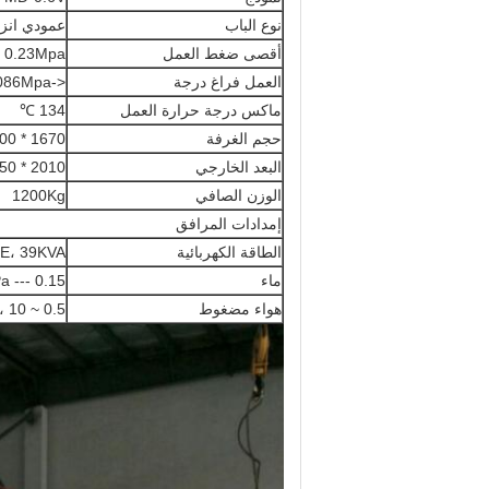
نوع الباب
عمودي انزل
أقصى ضغط العمل
0.23Mpa
العمل فراغ درجة
<-0.086Mpa
ماكس درجة حرارة العمل
134 ℃
حجم الغرفة
1670 * 600 * 600 مم (L * W * H)
البعد الخارجي
2010 * 1350 * 1800mm (L * W * H)
الوزن الصافي
1200Kg
إمدادات المرافق
الطاقة الكهربائية
 E، 39KVA
ماء
0.15 --- 0.3MPa، صلابة <50ppm، ودرجة الحموضة محايد، 85Kg / دورة
هواء مضغوط
0.5 ~ 0.7Mpa، 10 لترا / دقيقة