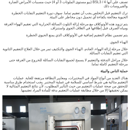
تصنف على أنها BSL3 / 4 (بيو مستوى الملوثات 3 أو 4) حيث مسببات الأمراض الضارة
والفيروسات ذلك
ترك التعقيم قبل التخلص يجب أن تعقيم تماما. سوف دورة التعقيم النفايات الخطرة
الحيوية معالجة بكفاءة أي تحميل دون مخاطر على البيئة.
يتم تزويد هذه الأوتوكلاف مع مرحلة إزالة التلوث السائلة الحرارية التي تعقيم الهواء الغرفة
ومياه الصرف قبل إطلاقها في الغلاف الجوي واستنزاف.
يتم تضمين نظام التعقيم إضافية في الأوتوكلاف الذي يمنع الحيوي الخطرة
الهباء الجوي.
خلال مرحلة إزالة الهواء، العادم، الهباء الجوي والتكثيف تمر من خلال العلاج التعقيم الثانوية
التي تعقيم النفايات السائلة.
خلال مراحل التدفئة والتعقيم لا يسمح لجميع النفايات السائلة للخروج من الغرفة حتى
مرحلة التعقيم كاملة تماما.
حماية الناس والبيئة
هناك العديد من أنواع المواد في المختبرات، ومعايير النظافة مرتفعة للغاية. عمليات
التعقيم مثالية هي شرط أساسي للسلامة في عملية المختبر. يجب استخدام طرق مناسبة
للتحقق من صحة عمليات التعقيم من حيث التأثير المطلوب، لأن نتائج التعقيم المثالية لا
يمكن تحقيقها إلا من خلال مطابقة عمليات التعقيم بدقة للمادة المراد تعقيمها.