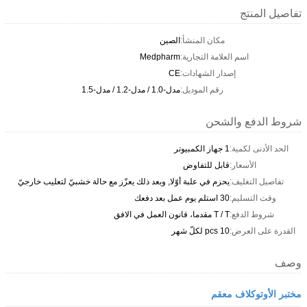
تفاصيل المنتج
مكان المنشأ:
الصين
اسم العلامة التجارية:
Medpharm
إصدار الشهادات:
CE
رقم الموديل:
مدل-1.0 / مدل-1.2 / مدل-1.5
شروط الدفع والشحن
الحد الأدنى لكمية:
1 جهاز الكمبيوتر
الأسعار:
قابل للتفاوض
تفاصيل التغليف:
يحزم في علبة أوّلا, وبعد ذلك يعزّز مع حالة خشبيّ لتعليب خارجيّ
وقت التسليم:
30 استلم يوم عمل بعد دفعك
شروط الدفع:
T / T مقدما، قانون العمل في الافق
القدرة على العرض:
10 pcs لكلّ شهر
وصف
مختبر الأوتوكلاف معقم