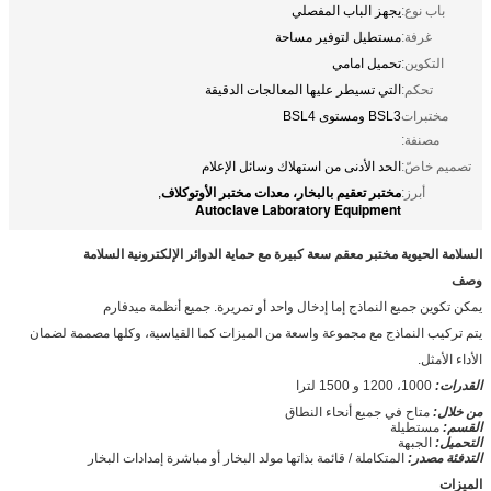
باب نوع:
يجهز الباب المفصلي
غرفة:
مستطيل لتوفير مساحة
التكوين:
تحميل امامي
تحكم:
التي تسيطر عليها المعالجات الدقيقة
مختبرات
BSL3 ومستوى BSL4
مصنفة:
تصميم خاصّ:
الحد الأدنى من استهلاك وسائل الإعلام
مختبر تعقيم بالبخار، معدات مختبر الأوتوكلاف
أبرز:
,
Autoclave Laboratory Equipment
السلامة الحيوية مختبر معقم سعة كبيرة مع حماية الدوائر الإلكترونية السلامة
وصف
يمكن تكوين جميع النماذج إما إدخال واحد أو تمريرة. جميع أنظمة ميدفارم
يتم تركيب النماذج مع مجموعة واسعة من الميزات كما القياسية، وكلها مصممة لضمان
الأداء الأمثل.
القدرات:
1000، 1200 و 1500 لترا
من خلال:
متاح في جميع أنحاء النطاق
القسم:
مستطيلة
التحميل:
الجبهة
التدفئة مصدر:
المتكاملة / قائمة بذاتها مولد البخار أو مباشرة إمدادات البخار
الميزات