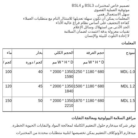
تصميم خاص لمختبرات BSL3 و BSL4
موثوقية العملية القصوى
سهل الاستعمال همي
المعلمات يمكن أن تكون سهلة تعديلها للامتثال التام مع متطلبات العملاء
كفاءة التجفيف على أساس نظام فراغ عالية الأداء
الحد الأدنى من استهلاك وسائل الإعلام
تقنيات معزولة بدقة اعتمدت لضمان السلامة
لا إعادة التلوث للبيئة والإنسان
المعلمات
نموذج
حجم الغرفة
الحجم الكلي
بخار
ماء
W * H * D مم
W * H * D مم
كجم / دورة
كجم / دو
100
40
1350 * 2000 *
680 * 1180 * 1250
MDL-1.0
1590
120
45
1350 * 2000 *
680 * 1180 * 1500
MDL 1.2
1840
150
50
1350 * 2000 *
680 * 1180 * 1870
MDL 1.5
2210
مرافق السلامة البيولوجية ومعالجة النفايات
توفر شركة ميدفارم حلول التعقيم الكاملة لمعالجة المواد والنفايات الحيوية الخطرة.
ميدفارم الأوتوكلاف التعقيم يمكن تخصيصها لتلبية متطلبات محددة من المختبرات