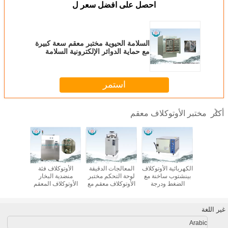
احصل على افضل سعر ل
السلامة الحيوية مختبر معقم سعة كبيرة
مع حماية الدوائر الإلكترونية السلامة
استمر
مختبر الأوتوكلاف معقم
أكثر
SUS304 التعقيم
الكهربائية الأوتوكلاف
المعالجات الدقيقة
الأوتوكلاف فئة
مصغرة 
شر معقم
بينشتوب ساخنة مع
لوحة التحكم مختبر
منضدية البخار
kTop
وكلاف في
الضغط ودرجة
الأوتوكلاف معقم مع
الأوتوكلاف المعقم
مختبر
الحرارة المراقب
فلتر كمية الهواء
للمختبر
معقم الأ
المالي
للعي
غير اللغة
Arabic