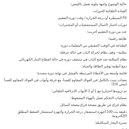
عالية الوضوح واجهة ملونة تعمل باللمس؛
القيادة التلقائية للدورات.
F0 السيطرة أو درجة الحرارة / وقت دورة التعقيم.
دورات اختبار لأحمال المستشفيات أو المختبرات؛
عدد من دورة التعقيم أجريت؛
طابعة رقمية؛
الطباعة في الوقت الحقيقي من المعلمات دورة.
سلامة-- وقف نظام لحركة الباب في حالة عرقلة؛
نظام السلامة ضد فتح الباب في منتصف دورة في حالة انقطاع التيار الكهربائي.
دمج أنظمة توفير الطاقة والمياه؛
قائمة واسعة من الأخطاء المرتبطة بالفشل في نهاية دورة محددة؛
معدات بنيت بالكامل في الفولاذ المقاوم للصدأ، مع غرفة وأبواب في الفولاذ المقاوم للصدأ
ايسي 316؛
تم تزويدها اختياريا مع 1 أو 2 الأبواب الانزلاقية التلقائي؛
صمامات التحكم تعمل بالهواء المضغوط؛
نظام فراغ عن طريق مضخة فراغ مضخة السائل.
دقيقة بت-100 أجهزة استشعار درجة الحرارة وأجهزة استشعار الضغط المطلق
الإلكترونية.
سترة البخار المتكاملة؛