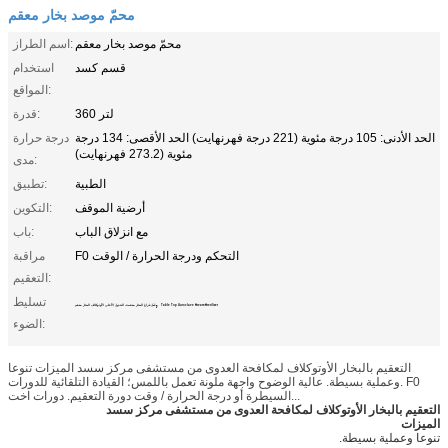
محمّ موصد بخار معقم
محمّ موصد بخار معقم
اسم الطراز:
قسم كسد
استخدام
المواقع:
360 لتر
قدرة:
الحد الأدنى: 105 درجة مئوية (221 درجة فهرنهايت) الحد الأقصى: 134 درجة
درجة حرارة
مئوية (273.2 فهرنهايت)
مدى:
الطبية
تطبيق:
أرضية الموقف
التكوين:
مع انزلاق الباب
باب:
F0 التحكم ودرجة الحرارة / الوقت
مراقبة
التعقيم:
,
تسليط
Table Top Autoclave Steam Sterilizer
قبل فراغ البخار معقمة، الجدول الأعلى الأوتوكلاف البخار معقم
الضوء:
التعقيم بالبخار الأوتوكلاف لمكافحة العدوى من مستشفى مركز سسد الميزات تنوعا
وعملية بسيطة. عالية الوضوح واجهة ملونة تعمل باللمس؛ القيادة التلقائية للدورات. F0
السيطرة أو درجة الحرارة / وقت دورة التعقيم. دورات اخت...
التعقيم بالبخار الأوتوكلاف لمكافحة العدوى من مستشفى مركز سسد
الميزات
تنوعا وعملية بسيطة.