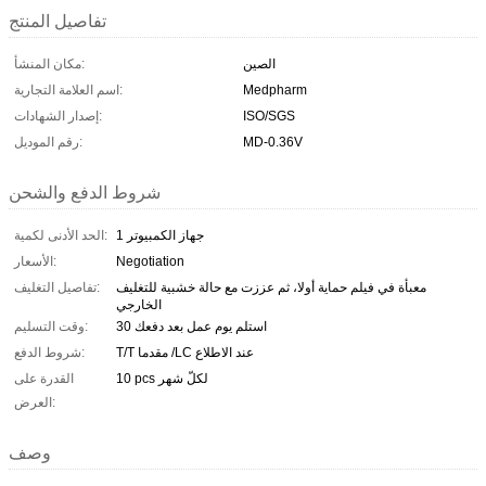
تفاصيل المنتج
الصين
مكان المنشأ:
Medpharm
اسم العلامة التجارية:
ISO/SGS
إصدار الشهادات:
MD-0.36V
رقم الموديل:
شروط الدفع والشحن
1 جهاز الكمبيوتر
الحد الأدنى لكمية:
Negotiation
الأسعار:
معبأة في فيلم حماية أولا، ثم عززت مع حالة خشبية للتغليف
تفاصيل التغليف:
الخارجي
30 استلم يوم عمل بعد دفعك
وقت التسليم:
T/T مقدما /LC عند الاطلاع
شروط الدفع:
10 pcs لكلّ شهر
القدرة على
العرض:
وصف