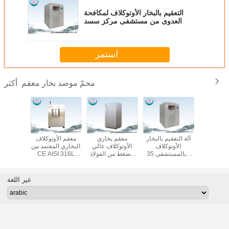
التعقيم بالبخار الأوتوكلاف لمكافحة
العدوى من مستشفى مركز سسد
استمر
محمّ موصد بخار معقم
أكثر
لاف وحماية
آلة التعقيم بالبخار
معقم بخاري
معقم الأوتوكلاف
جهاز التعق
 الزائد
الأوتوكلاف
الأوتوكلاف عالي
البخاري المعتمد من
الأوتوك
م مع نظام
بالمستشفى 35L
الضغط من الفولاذ
CE AISI 316L
الضغط ا
السلامة
منضدة طبية
المقاوم للصدأ فطر
Class B مزدوج
304
عمودي أوتوماتيكي
الباب
الأوتو
المن
غير اللغة