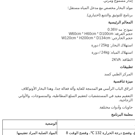
إنذار مسموع ومرئي.
مولد البخار مخصص مع مدخل المياه مستقل؛
برنامج للتوثيق والتتبع (اختياري).
المعالم الرئيسية
نموذج: مد-0.36V
حجم الغرفة: W60cm * H60cm * D100cm
حجم الخارجي: W120cm * H200cm * D134cm
استهلاك البخار: 25kg / دورة
استهلاك المياه: 24kg / دورة
الطاقة: 2KVA
تطبيقات
المركز الطبي كسد
ميزة تنافسية
انزلاق الباب الرأسي هو المدمجة للغاية وآلة فعالة جدا، وهذا البخار الأوتوكلاف
التعقيم مفيد في المستشفيات لتعقيم السلع المطاطية، والمنسوجات، والأواني
الزجاجية،
حاويات وأدوات مختلفة.
معلمة البرنامج
الوضعية
3 مرات فراغ، وفضح درجة الحرارة 132 ℃، وفضح الوقت 8
المواد الصلبة المراد تعقيمها: